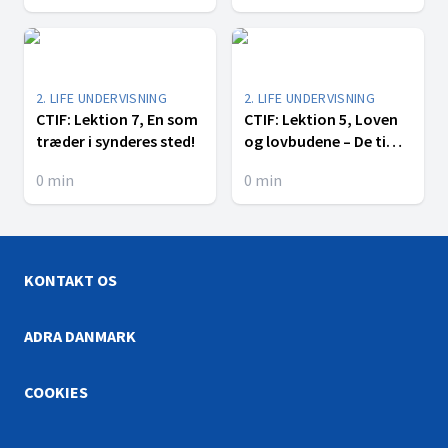
2. LIFE UNDERVISNING
2. LIFE UNDERVISNING
CTIF: Lektion 7, En som
CTIF: Lektion 5, Loven
træder i synderes sted!
og lovbudene – De ti
bud
0
min
0
min
KONTAKT OS
ADRA DANMARK
COOKIES