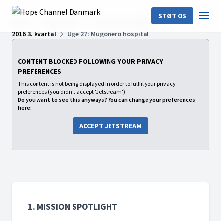
STØT OS
Home
Programmer
1. Mission Spotlight
2016 3. kvartal
Uge 27: Mugonero hospital
CONTENT BLOCKED FOLLOWING YOUR PRIVACY
PREFERENCES
This content is not being displayed in order to fullfil your privacy
preferences (you didn't accept 'Jetstream').
Do you want to see this anyways? You can change your preferences
here:
ACCEPT JETSTREAM
1. MISSION SPOTLIGHT